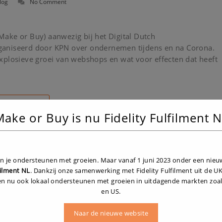
log
No Comment
ake or Buy) aanwezig bij het Digital Dutch
ganiseerd door KPN over ondernemen tijdens en na Corona.
xplosieve groei van webshops en wat voor effecten dat heeft
Read More
ake or Buy is nu Fidelity Fulfilment 
hare
ven je ondersteunen met groeien. Maar vanaf 1 juni 2023 onder een nie
filment NL
. Dankzij onze samenwerking met Fidelity Fulfilment uit de 
en nu ook lokaal ondersteunen met groeien in uitdagende markten zoal
en US.
Naar de nieuwe website
te berichten
Onze informatie