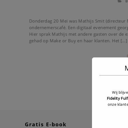
B
Donderdag 20 Mei was Mathijs Smit (directeur M
ondernemerscafé. Een digitaal evenement geor
Hier sprak Mathijs met andere gasten over de e
gehad op Make or Buy en haar klanten. Het […]
M
S
Wij blij
Fidelity Ful
onze klant
Gratis E-book
Recen