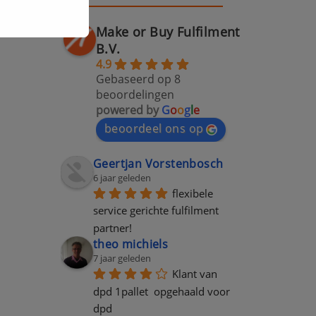
Make or Buy Fulfilment
B.V.
4.9
Gebaseerd op 8
beoordelingen
powered by
G
o
o
g
l
e
beoordeel ons op
Geertjan Vorstenbosch
6 jaar geleden
flexibele 
service gerichte fulfilment 
partner!
theo michiels
7 jaar geleden
Klant van 
dpd 1pallet  opgehaald voor 
dpd