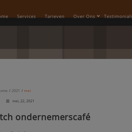
modal-check
ome
Services
Tarieven
Over Ons
Testimonial
ome
2021
mei
mei, 22, 2021
utch ondernemerscafé