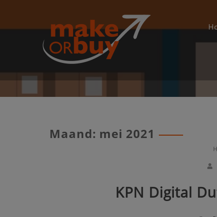
Skip
to
content
H
Maand:
mei 2021
H
KPN Digital D