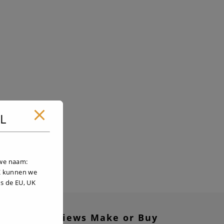
NL
uwe naam:
UK kunnen we
s de EU, UK
Reviews Make or Buy