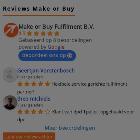
Reviews Make or Buy
Make or Buy Fulfilment B.V.
4.9
Gebaseerd op 8 beoordelingen
powered by
G
o
o
g
l
e
beoordeel ons op
Geertjan Vorstenbosch
6 jaar geleden
flexibele service gerichte fulfilment 
partner!
theo michiels
7 jaar geleden
Klant van dpd 1pallet  opgehaald voor 
dpd
Meer beoordelingen
Laat uw review achter