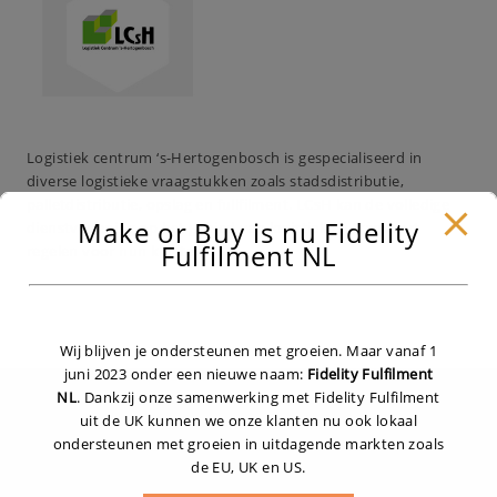
Logistiek centrum ‘s-Hertogenbosch is gespecialiseerd in
diverse logistieke vraagstukken zoals stadsdistributie,
palletdistributie, opslag en fullfilment. LCsH kan de volledige
Make or Buy is nu Fidelity
dienstverlening op het gebied van logistiek en transport
Fulfilment NL
regelen voor hun klanten.
Wij blijven je ondersteunen met groeien. Maar vanaf 1
juni 2023 onder een nieuwe naam:
Fidelity Fulfilment
NL
. Dankzij onze samenwerking met Fidelity Fulfilment
uit de UK kunnen we onze klanten nu ook lokaal
Gratis E-book
ondersteunen met groeien in uitdagende markten zoals
de EU, UK en US.
“Uitbesteden is een keuze”