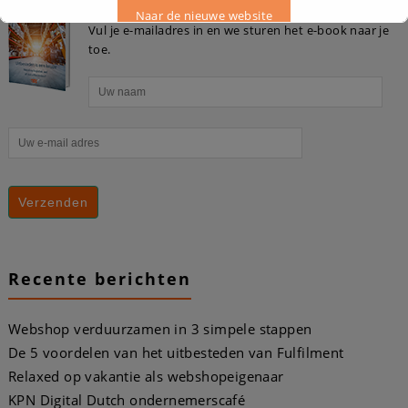
Naar de nieuwe website
Vul je e-mailadres in en we sturen het e-book naar je
toe.
Dit zal sluiten in
16
seconden
Recente berichten
Webshop verduurzamen in 3 simpele stappen
De 5 voordelen van het uitbesteden van Fulfilment
Relaxed op vakantie als webshopeigenaar
KPN Digital Dutch ondernemerscafé