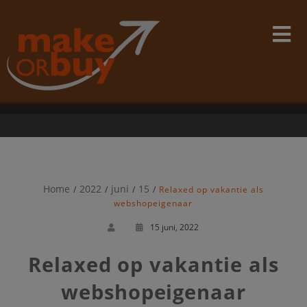
Skip
modal-check
to
content
Home
2022
juni
15
Relaxed op vakantie als
webshopeigenaar
15 juni, 2022
Relaxed op vakantie als
webshopeigenaar