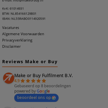
E-mail: info@makeorbuy.nl
KvK: 61014931
BTW: NL854166129B01
IBAN: NL55RABO0114920591
Vacatures
Algemene Voorwaarden
Privacyverklaring
Disclaimer
Reviews Make or Buy
Make or Buy Fulfilment B.V.
4.9
Gebaseerd op 8 beoordelingen
powered by
G
o
o
g
l
e
beoordeel ons op