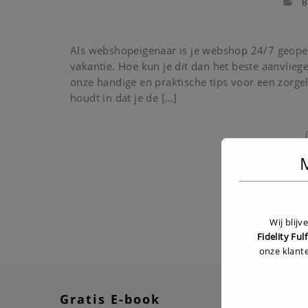
B
Als webshopeigenaar is je webshop 24/7 geopen
vakantie. Hoe kun je dit dan het beste aanvlieg
onze handige en praktische tips voor een zorgel
houdt in dat je de […]
M
S
Wij blij
Fidelity Ful
onze klant
Gratis E-book
Recen