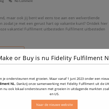
log
No Comment
d, maar ook jij bent wel eens toe aan een welverdiende
en zodat je met een gerust hart op vakantie kunt? Ontdek hier
oze vakantie! Fulfilment uitbesteden Fulfilment uitbesteden
Read More
ake or Buy is nu Fidelity Fulfilment 
hare
ven je ondersteunen met groeien. Maar vanaf 1 juni 2023 onder een nie
filment NL
. Dankzij onze samenwerking met Fidelity Fulfilment uit de 
en nu ook lokaal ondersteunen met groeien in uitdagende markten zoal
en US.
Naar de nieuwe website
te berichten
Onze informatie