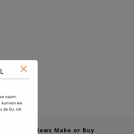
NL
uwe naam:
UK kunnen we
s de EU, UK
Reviews Make or Buy