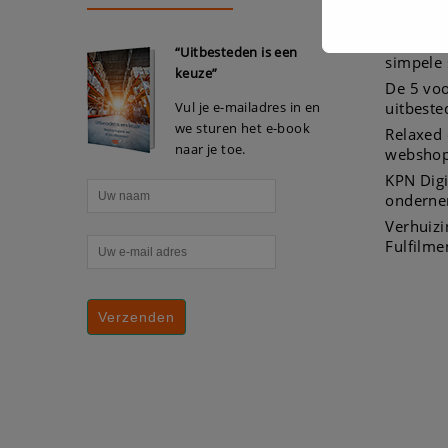
Webshop
“Uitbesteden is een
simpele
keuze”
De 5 voo
Vul je e-mailadres in en
uitbeste
we sturen het e-book
Relaxed 
naar je toe.
webshop
KPN Digi
onderne
Verhuiz
Fulfilme