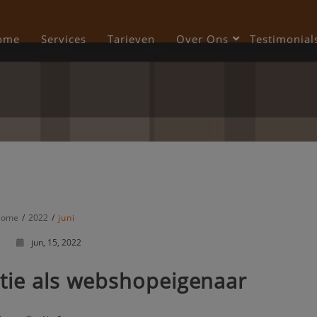
modal-check
ome
Services
Tarieven
Over Ons
Testimonial
ome
2022
juni
jun, 15, 2022
tie als webshopeigenaar