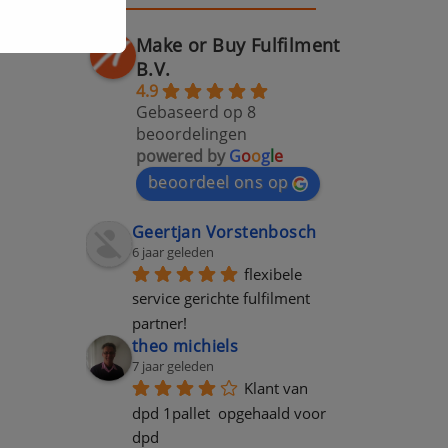
Make or Buy Fulfilment
B.V.
4.9
Gebaseerd op 8
beoordelingen
powered by
G
o
o
g
l
e
beoordeel ons op
Geertjan Vorstenbosch
6 jaar geleden
flexibele 
service gerichte fulfilment 
partner!
theo michiels
7 jaar geleden
Klant van 
dpd 1pallet  opgehaald voor 
dpd