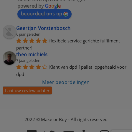
powered by
G
o
o
g
l
e
beoordeel ons op
Geertjan Vorstenbosch
6 jaar geleden
flexibele service gerichte fulfilment 
partner!
theo michiels
7 jaar geleden
Klant van dpd 1pallet  opgehaald voor 
dpd
Meer beoordelingen
Laat uw review achter
2022 © Make or Buy - All rights reserved