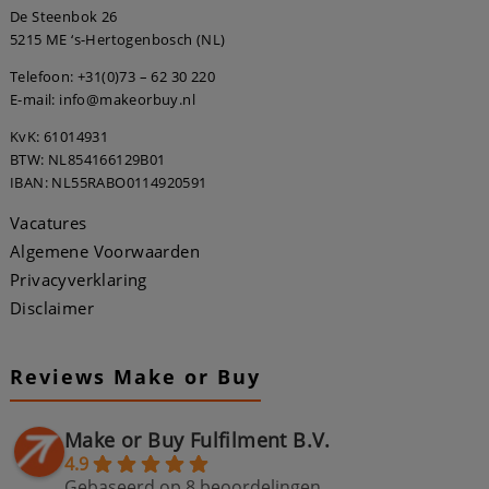
De Steenbok 26
5215 ME ‘s-Hertogenbosch (NL)
Telefoon:
+31(0)73 – 62 30 220
E-mail: info@makeorbuy.nl
KvK: 61014931
BTW: NL854166129B01
IBAN: NL55RABO0114920591
Vacatures
Algemene Voorwaarden
Privacyverklaring
Disclaimer
Reviews Make or Buy
Make or Buy Fulfilment B.V.
4.9
Gebaseerd op 8 beoordelingen