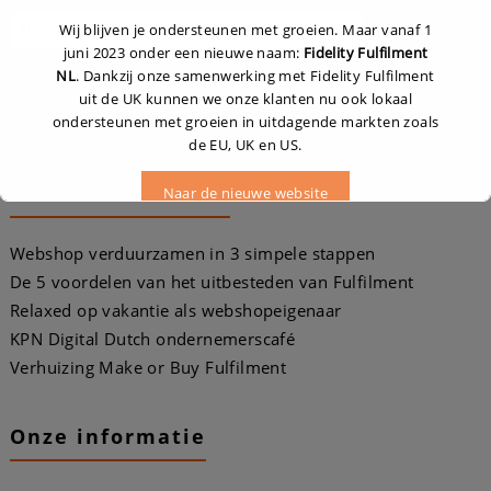
Wij blijven je ondersteunen met groeien. Maar vanaf 1
juni 2023 onder een nieuwe naam:
Fidelity Fulfilment
NL
. Dankzij onze samenwerking met Fidelity Fulfilment
uit de UK kunnen we onze klanten nu ook lokaal
ondersteunen met groeien in uitdagende markten zoals
de EU, UK en US.
Recente berichten
Naar de nieuwe website
Webshop verduurzamen in 3 simpele stappen
Dit zal sluiten in
16
seconden
De 5 voordelen van het uitbesteden van Fulfilment
Relaxed op vakantie als webshopeigenaar
KPN Digital Dutch ondernemerscafé
Verhuizing Make or Buy Fulfilment
Onze informatie