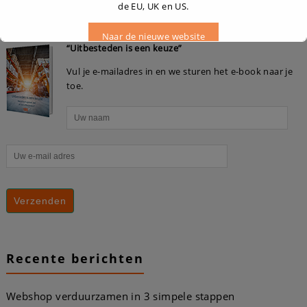
Gratis E-book
de EU, UK en US.
Naar de nieuwe website
“Uitbesteden is een keuze”
Vul je e-mailadres in en we sturen het e-book naar je
toe.
Dit zal sluiten in
16
seconden
Recente berichten
Webshop verduurzamen in 3 simpele stappen