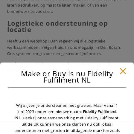
laten bedrukken, op maat te laten maken, of van een
binnenwerk te voorzien.
Logistieke ondersteuning op
locatie
Heeft u een webshop? Dan regelen wij alle logistieke
werkzaamheden in eigen huis. In ons magazijn in Den Bosch.
Ons systeem zorgt voor een gestroomlijnd proces.
Heeft u geen webshop maar zoekt u wel een partner die voor u
de logistieke en arbeidsintensieve werkzaamheden
Make or Buy is nu Fidelity
overneemt? Dan kan het uitvoeren van de werkzaamheden
Fulfilment NL
ook gebeuren op een externe locatie. Bijvoorbeeld bij u op
locatie. Of in tijdelijke (huur)ruimtes bij u in de buurt.
Wij blijven je ondersteunen met groeien. Maar vanaf 1
juni 2023 onder een nieuwe naam:
Fidelity Fulfilment
NL
. Dankzij onze samenwerking met Fidelity Fulfilment
uit de UK kunnen we onze klanten nu ook lokaal
ondersteunen met groeien in uitdagende markten zoals