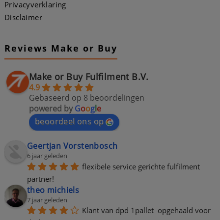
Privacyverklaring
Disclaimer
Reviews Make or Buy
Make or Buy Fulfilment B.V.
4.9
Gebaseerd op 8 beoordelingen
powered by
G
o
o
g
l
e
beoordeel ons op
Geertjan Vorstenbosch
6 jaar geleden
flexibele service gerichte fulfilment 
partner!
theo michiels
7 jaar geleden
Klant van dpd 1pallet  opgehaald voor 