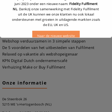
juni 2023 onder een nieuwe naam:
Fidelity Fulfilment
NL
. Dankzij onze samenwerking met Fidelity Fulfilment
uit de UK kunnen we onze klanten nu ook lokaal
ondersteunen met groeien in uitdagende markten zoals
de EU, UK en US.
Recente berichten
Naar de nieuwe website
Webshop verduurzamen in 3 simpele stappen
De 5 voordelen van het uitbesteden van Fulfilment
Relaxed op vakantie als webshopeigenaar
Dit zal sluiten in
16
seconden
KPN Digital Dutch ondernemerscafé
Verhuizing Make or Buy Fulfilment
Onze informatie
De Steenbok 26
5215 ME ‘s-Hertogenbosch (NL)