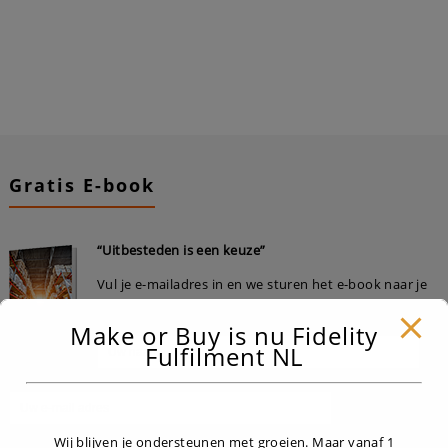
Gratis E-book
“Uitbesteden is een keuze”
Vul je e-mailadres in en we sturen het e-book naar je
toe.
Make or Buy is nu Fidelity
Fulfilment NL
Wij blijven je ondersteunen met groeien. Maar vanaf 1