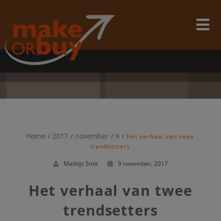
Skip
modal-check
to
content
Home
2017
november
9
Het verhaal van twee
trendsetters
Mathijs Smit
9 november, 2017
Het verhaal van twee
trendsetters