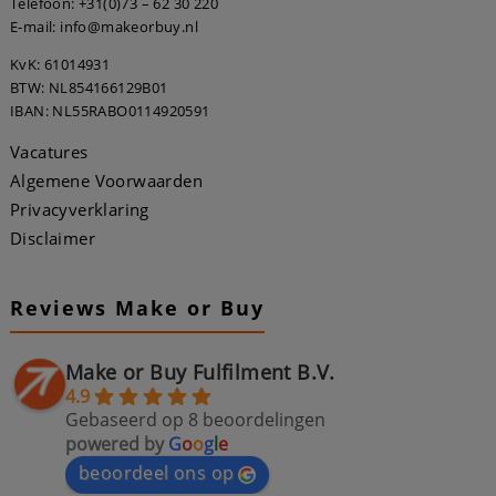
Telefoon:
+31(0)73 – 62 30 220
E-mail: info@makeorbuy.nl
KvK: 61014931
BTW: NL854166129B01
IBAN: NL55RABO0114920591
Vacatures
Algemene Voorwaarden
Privacyverklaring
Disclaimer
Reviews Make or Buy
Make or Buy Fulfilment B.V.
4.9
Gebaseerd op 8 beoordelingen
powered by
G
o
o
g
l
e
beoordeel ons op