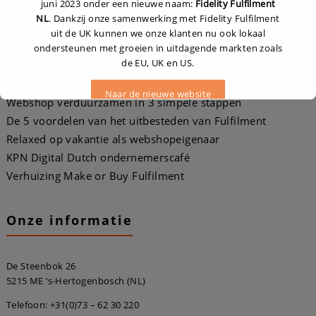
juni 2023 onder een nieuwe naam:
Fidelity Fulfilment
NL
. Dankzij onze samenwerking met Fidelity Fulfilment
uit de UK kunnen we onze klanten nu ook lokaal
ondersteunen met groeien in uitdagende markten zoals
Recente berichten
de EU, UK en US.
Naar de nieuwe website
Webshop verduurzamen in 3 simpele stappen
De 5 voordelen van het uitbesteden van Fulfilment
Relaxed op vakantie als webshopeigenaar
Dit zal sluiten in
16
seconden
KPN Digital Dutch ondernemerscafé
Verhuizing Make or Buy Fulfilment
Onze informatie
De Steenbok 26
5215 ME ‘s-Hertogenbosch (NL)
Telefoon:
+31(0)73 – 62 30 220