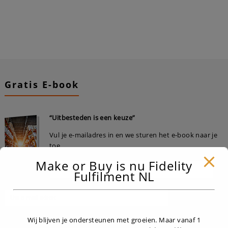
Gratis E-book
“Uitbesteden is een keuze”
Vul je e-mailadres in en we sturen het e-book naar je
toe.
Make or Buy is nu Fidelity
Fulfilment NL
Wij blijven je ondersteunen met groeien. Maar vanaf 1