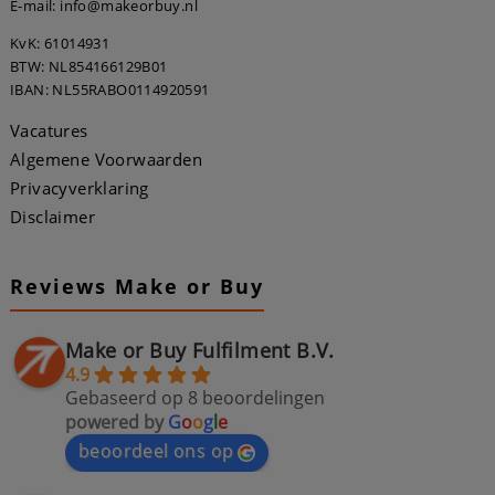
E-mail: info@makeorbuy.nl
KvK: 61014931
BTW: NL854166129B01
IBAN: NL55RABO0114920591
Vacatures
Algemene Voorwaarden
Privacyverklaring
Disclaimer
Reviews Make or Buy
Make or Buy Fulfilment B.V.
4.9
Gebaseerd op 8 beoordelingen
powered by
G
o
o
g
l
e
beoordeel ons op