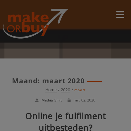
Skip
modal-check
to
content
Maand:
maart 2020
Home
2020
maart
Mathijs Smit
mrt, 02, 2020
Online je fulfilment
uitbesteden?