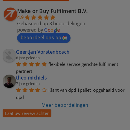
Make or Buy Fulfilment B.V.
4.9
Gebaseerd op 8 beoordelingen
powered by
G
o
o
g
l
e
beoordeel ons op
Geertjan Vorstenbosch
6 jaar geleden
flexibele service gerichte fulfilment 
partner!
theo michiels
7 jaar geleden
Klant van dpd 1pallet  opgehaald voor 
dpd
Meer beoordelingen
Laat uw review achter