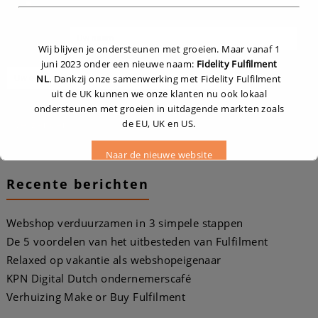
toe.
Wij blijven je ondersteunen met groeien. Maar vanaf 1
juni 2023 onder een nieuwe naam:
Fidelity Fulfilment
NL
. Dankzij onze samenwerking met Fidelity Fulfilment
uit de UK kunnen we onze klanten nu ook lokaal
ondersteunen met groeien in uitdagende markten zoals
de EU, UK en US.
Naar de nieuwe website
Recente berichten
Dit zal sluiten in
16
seconden
Webshop verduurzamen in 3 simpele stappen
De 5 voordelen van het uitbesteden van Fulfilment
Relaxed op vakantie als webshopeigenaar
KPN Digital Dutch ondernemerscafé
Verhuizing Make or Buy Fulfilment