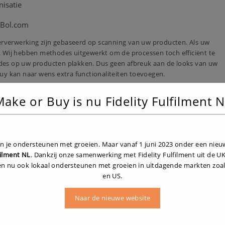
nisatie
 Bol.com
erverwerking zijn gebaseerd op scanning van uw producten. Als uw
 Wij hebben methodes uitgewerkt om de processen toch efficiënt te
codes op uw producten plakken. Dus geen afbreuk aan de looks van uw
y kan naar wens extra functionaliteiten toevoegen.
ake or Buy is nu Fidelity Fulfilment 
itgebreide import en export functies. Door het gebruik van formats in
s, tijdelijke acties of orders van niet gekoppelde shops snel en
ven je ondersteunen met groeien. Maar vanaf 1 juni 2023 onder een nie
filment NL
. Dankzij onze samenwerking met Fidelity Fulfilment uit de 
en nu ook lokaal ondersteunen met groeien in uitdagende markten zoal
en US.
Naar de nieuwe website