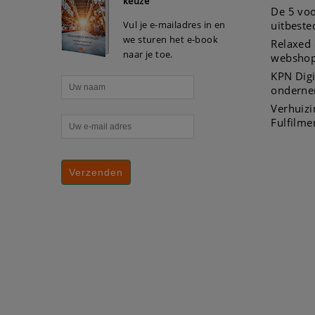
keuze”
De 5 voo
Vul je e-mailadres in en
uitbeste
we sturen het e-book
Relaxed 
naar je toe.
webshop
KPN Digi
onderne
Verhuiz
Fulfilme