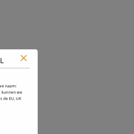
NL
uwe naam:
UK kunnen we
s de EU, UK