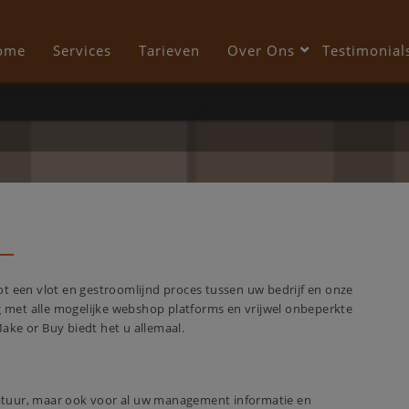
modal-check
ome
Services
Tarieven
Over Ons
Testimonial
tot een vlot en gestroomlijnd proces tussen uw bedrijf en onze
ling met alle mogelijke webshop platforms en vrijwel onbeperkte
ke or Buy biedt het u allemaal.
tuur, maar ook voor al uw management informatie en