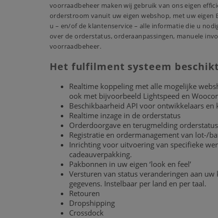
voorraadbeheer maken wij gebruik van ons eigen effi
orderstroom vanuit uw eigen webshop, met uw eigen ER
u ­­­­­– en/of de klantenservice – alle informatie die u
over de orderstatus, orderaanpassingen, manuele invo
voorraadbeheer.
Het fulfilment systeem beschikt
Realtime koppeling met alle mogelijke
websh
ook met bijvoorbeeld Lightspeed en Woocom
Beschikbaarheid API voor ontwikkelaars en
Realtime inzage in de orderstatus
Orderdoorgave en terugmelding orderstatus
Registratie en ordermanagement van lot-
Inrichting voor uitvoering van specifieke 
cadeauverpakking.
Pakbonnen in uw eigen ‘look en feel’
Versturen van status veranderingen aan uw k
gegevens. Instelbaar per land en per taal.
Retouren
Dropshipping
Crossdock