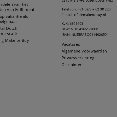
5215 ME ‘s-Hertogenbosch (NL)
rdelen van het
den van Fulfilment
Telefoon:
+31(0)73 – 62 30 220
E-mail: info@makeorbuy.nl
op vakantie als
eigenaar
KvK: 61014931
tal Dutch
BTW: NL854166129B01
merscafé
IBAN: NL55RABO0114920591
ing Make or Buy
Vacatures
nt
Algemene Voorwaarden
Privacyverklaring
Disclaimer