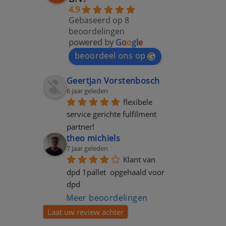
4.9
Gebaseerd op 8
beoordelingen
powered by
G
o
o
g
l
e
beoordeel ons op
Geertjan Vorstenbosch
6 jaar geleden
flexibele 
service gerichte fulfilment 
partner!
theo michiels
7 jaar geleden
Klant van 
dpd 1pallet  opgehaald voor 
dpd
Meer beoordelingen
Laat uw review achter