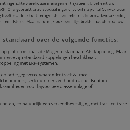
ciënt ingerichte warehouse management systeem. U beheert uw
P. Of u gebruikt onze speciaal ingerichte online portal Convex waar
 nodig heeft realtime kunt terugvinden en beheren. Informatievoorziening
er en historie. Maar natuurlijk ook een uitgebreide module voor uw
 standaard over de volgende functies:
op platforms
zoals de Magento standaard API-koppeling. Maar
merce zijn standaard koppelingen beschikbaar.
 koppeling met ERP-systemen.
 en ordergegevens, waaronder track & trace
/batchnummers, serienummers en houdbaarheidsdatum
werkzaamheden voor bijvoorbeeld assemblage of
lanten, en natuurlijk een verzendbevestiging met track en trace