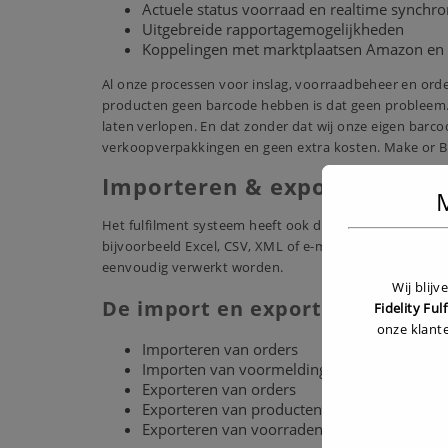
Actuele status voorraad en realtime synchro
Uitgebreide rapportagemogelijkheden
Koppelingen met marktplaatsen Amazon en
Al onze processen voor inslag, voorraadbeheer en ord
producten geen barcode hebben is dat geen probleem.
laten verlopen. En dat zonder dat wij onze eigen bar
verkoopverpakkingen en geen extra kosten. Make or Bu
Importeren & exporteren
M
Het fulfilment systeem heeft ook de beschikking over u
bijvoorbeeld Excel, CSV, XML of e-mail kunnen bulkactie
eenvoudig verwerkt worden.
Wij blij
De import en export functies:
Fidelity Ful
onze klant
Importeren van orders
Importen van voormeldingen
Exporteren van orders
Exporteren van producten
Exporteren van voorraden