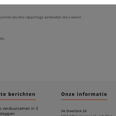
Dit zal sluiten in
16
seconden
unnen wij elke rapportage aanbieden die u wenst.
tc.
te berichten
Onze informatie
 verduurzamen in 3
De Steenbok 26
 stappen