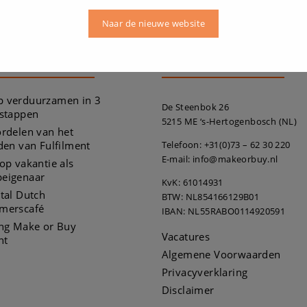
Naar de nieuwe website
te berichten
Onze informatie
Dit zal sluiten in
16
seconden
 verduurzamen in 3
De Steenbok 26
 stappen
5215 ME ‘s-Hertogenbosch (NL)
rdelen van het
den van Fulfilment
Telefoon:
+31(0)73 – 62 30 220
E-mail: info@makeorbuy.nl
op vakantie als
eigenaar
KvK: 61014931
tal Dutch
BTW: NL854166129B01
merscafé
IBAN: NL55RABO0114920591
ing Make or Buy
Vacatures
nt
Algemene Voorwaarden
Privacyverklaring
Disclaimer