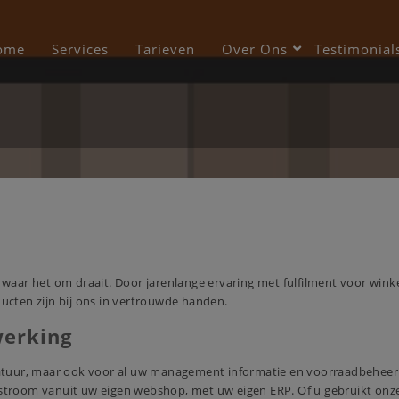
modal-check
ome
Services
Tarieven
Over Ons
Testimonial
t is waar het om draait. Door jarenlange ervaring met fulfilment voor wi
ucten zijn bij ons in vertrouwde handen.
werking
uur, maar ook voor al uw management informatie en voorraadbeheer ma
stroom vanuit uw eigen
webshop
, met uw eigen ERP. Of u gebruikt onze s