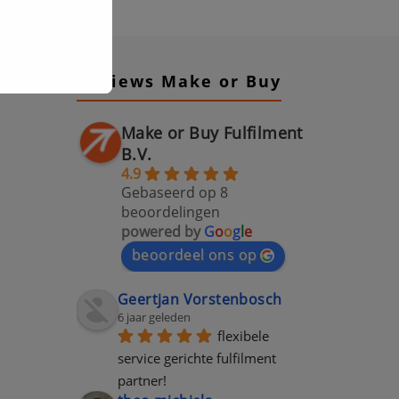
Reviews Make or Buy
Make or Buy Fulfilment
B.V.
4.9
Gebaseerd op 8
beoordelingen
powered by
G
o
o
g
l
e
beoordeel ons op
Geertjan Vorstenbosch
6 jaar geleden
flexibele 
service gerichte fulfilment 
partner!