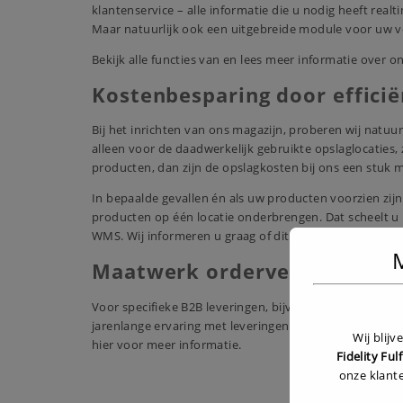
klantenservice – alle informatie die u nodig heeft rea
Maar natuurlijk ook een uitgebreide module voor uw 
Bekijk alle functies van en lees meer informatie over o
Kostenbesparing door efficië
Bij het inrichten van ons magazijn, proberen wij natuurl
alleen voor de daadwerkelijk gebruikte opslaglocaties, 
producten, dan zijn de opslagkosten bij ons een stuk 
In bepaalde gevallen én als uw producten voorzien zi
producten op één locatie onderbrengen. Dat scheelt u 
WMS
. Wij informeren u graag of dit bij uw producten mo
M
Maatwerk orderverwerking
Voor specifieke B2B leveringen, bijvoorbeeld bulklev
jarenlange ervaring met leveringen aan e-tailers zoals
Wij blij
hier
voor meer informatie.
Fidelity Ful
onze klant