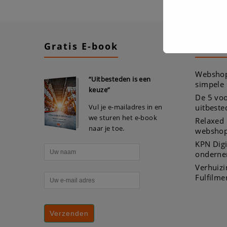
Gratis E-book
Recen
Webshop
“Uitbesteden is een
simpele
keuze”
De 5 voo
Vul je e-mailadres in en
uitbeste
we sturen het e-book
Relaxed 
naar je toe.
webshop
KPN Digi
onderne
Verhuiz
Fulfilme