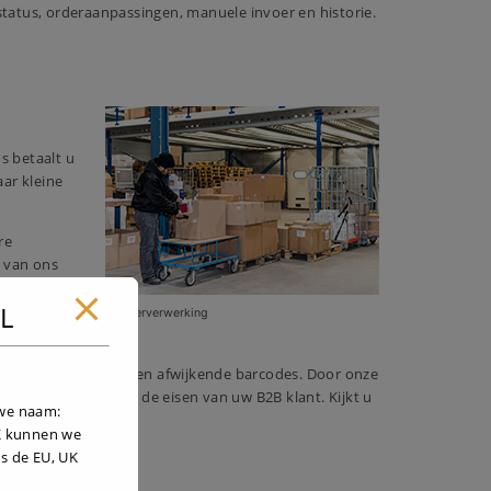
status, orderaanpassingen, manuele invoer en historie.
ns betaalt u
aar kleine
re
k van ons
NL
Orderverwerking
paklijsten per doos en afwijkende barcodes. Door onze
r u regelen volgens de eisen van uw B2B klant. Kijkt u
uwe naam:
UK kunnen we
s de EU, UK