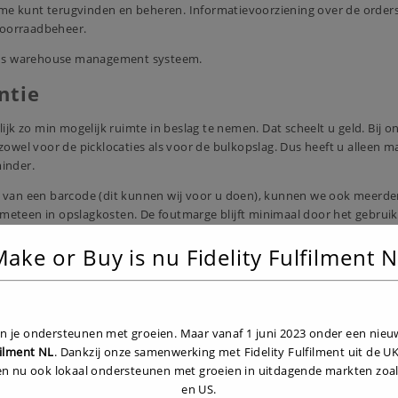
ltime kunt terugvinden en beheren. Informatievoorziening over de order
voorraadbeheer.
ns
warehouse management systeem
.
ntie
ijk zo min mogelijk ruimte in beslag te nemen. Dat scheelt u geld. Bij o
zowel voor de picklocaties als voor de bulkopslag. Dus heeft u alleen m
minder.
jn van een barcode (dit kunnen wij voor u doen), kunnen we ook meerde
meteen in opslagkosten. De foutmarge blijft minimaal door het gebrui
gelijk is.
ake or Buy is nu Fidelity Fulfilment 
eringen, moeten uw producten in andere eenheden worden verpakt. Met 
 Amazon, Bol.com, Wehkamp, Decathlon en CoolBlue kunnen wij alles voo
ven je ondersteunen met groeien. Maar vanaf 1 juni 2023 onder een nie
filment NL
. Dankzij onze samenwerking met Fidelity Fulfilment uit de 
en nu ook lokaal ondersteunen met groeien in uitdagende markten zoal
en US.