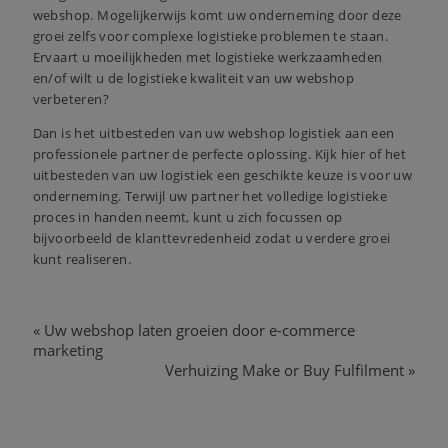
webshop. Mogelijkerwijs komt uw onderneming door deze
Dit zal sluiten in
13
seconden
groei zelfs voor complexe logistieke problemen te staan.
Ervaart u moeilijkheden met logistieke werkzaamheden
en/of wilt u de logistieke kwaliteit van uw webshop
verbeteren?
Dan is het uitbesteden van uw webshop logistiek aan een
professionele partner de perfecte oplossing. Kijk
hier
of het
uitbesteden van uw logistiek een geschikte keuze is voor uw
onderneming. Terwijl uw partner het volledige logistieke
proces in handen neemt, kunt u zich focussen op
bijvoorbeeld de klanttevredenheid zodat u verdere groei
kunt realiseren.
«
Uw webshop laten groeien door e-commerce
full
marketing
Verhuizing Make or Buy Fulfilment
»
klan
webs