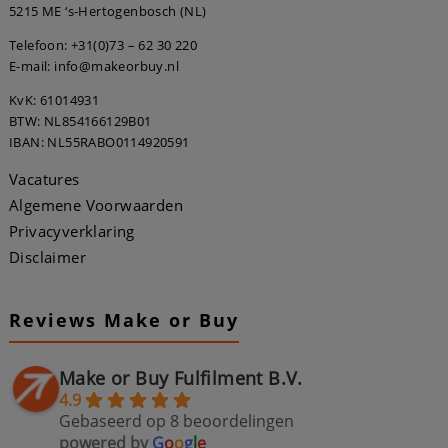
5215 ME ‘s-Hertogenbosch (NL)
Telefoon:
+31(0)73 – 62 30 220
E-mail: info@makeorbuy.nl
KvK: 61014931
BTW: NL854166129B01
IBAN: NL55RABO0114920591
Vacatures
Algemene Voorwaarden
Privacyverklaring
Disclaimer
Reviews Make or Buy
Make or Buy Fulfilment B.V.
4.9
Gebaseerd op 8 beoordelingen
powered by
G
o
o
g
l
e